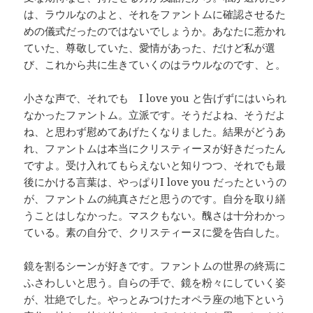
は、ラウルなのよと、それをファントムに確認させるた
めの儀式だったのではないでしょうか。あなたに惹かれ
ていた、尊敬していた、愛情があった、だけど私が選
び、これから共に生きていくのはラウルなのです、と。
小さな声で、それでも I love you と告げずにはいられ
なかったファントム。立派です。そうだよね、そうだよ
ね、と思わず慰めてあげたくなりました。結果がどうあ
れ、ファントムは本当にクリスティーヌが好きだったん
ですよ。受け入れてもらえないと知りつつ、それでも最
後にかける言葉は、やっぱりI love you だったというの
が、ファントムの純真さだと思うのです。自分を取り繕
うことはしなかった。マスクもない。醜さは十分わかっ
ている。素の自分で、クリスティーヌに愛を告白した。
鏡を割るシーンが好きです。ファントムの世界の終焉に
ふさわしいと思う。自らの手で、鏡を粉々にしていく姿
が、壮絶でした。やっとみつけたオペラ座の地下という