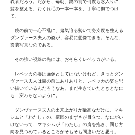
義者だろう。だから、毎朝、鏡の前で何度も念入りに、
髪を整える。おくれ毛の一本一本を、丁寧に撫でつけ
て。
鏡の前で一心不乱に、鬼気迫る勢いで身支度を整える
ダンヴァース夫人の姿が、容易に想像できる。そんな、
扮装写真なのである。
その強い視線の先には、おそらくレベッカがいる。
レベッカの姿は画像としてはないけれど、きっとダン
ヴァース夫人は目の前にありありと、レベッカの姿を思
い描いているんだろうなあ。まだ生きていたときとなに
も、変わらないように。
ダンヴァース夫人の出来上がりが最高なだけに、マキ
シムと「わたし」の、構図のまずさが目立つ。なにがい
けないって、マキシムが「わたし」の肩を抱き、同じ方
向を見つめているところがそもそも間違いだと思う。