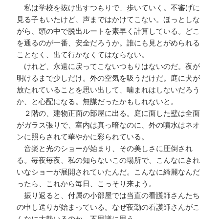
私は学校を抜け出すつもりで、歩いていく。不審げに
見る子もいたけど、声まではかけてこない。ほっとしな
がら、頭の中で脱出ルートを素早く計算している。どこ
を通るのが一番、安全だろうか。誰にも見とがめられる
ことなく、出て行かなくてはならない。
けれど、永遠に戻ってこないつもりはないのだ。夜が
明けるまで少しだけ。外の空気を吸うだけだ。庭に犬が
放たれていることを思い出して、噛まれはしないだろう
か、と心配になる。無謀だったかもしれないと。
２階の、建物正面の部屋に出る。庭に面した壁は全面
がガラス張りで、室内は真っ暗なのに、外の噴水はネオ
ンに照らされて華やかに彩られている。
音楽と光のショーが始まり、その美しさに圧倒され
る。毎夜毎夜、私の知らないこの場所で、こんなにきれ
いなショーが展開されていたんだ。こんなに綺麗なんだ
ったら、これから毎日、こっそり来よう。
振り返ると、付属の小部屋では当直の看護師さんたち
の申し送りが始まっている。なぜ夜勤の看護師さんがこ
んなに大勢いるのか、不思議に思う。