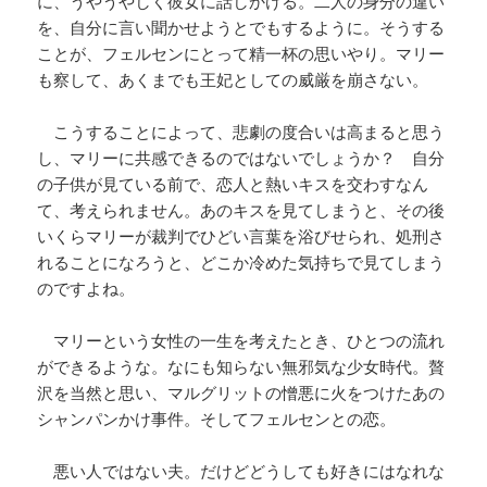
に、うやうやしく彼女に話しかける。二人の身分の違い
を、自分に言い聞かせようとでもするように。そうする
ことが、フェルセンにとって精一杯の思いやり。マリー
も察して、あくまでも王妃としての威厳を崩さない。
こうすることによって、悲劇の度合いは高まると思う
し、マリーに共感できるのではないでしょうか？ 自分
の子供が見ている前で、恋人と熱いキスを交わすなん
て、考えられません。あのキスを見てしまうと、その後
いくらマリーが裁判でひどい言葉を浴びせられ、処刑さ
れることになろうと、どこか冷めた気持ちで見てしまう
のですよね。
マリーという女性の一生を考えたとき、ひとつの流れ
ができるような。なにも知らない無邪気な少女時代。贅
沢を当然と思い、マルグリットの憎悪に火をつけたあの
シャンパンかけ事件。そしてフェルセンとの恋。
悪い人ではない夫。だけどどうしても好きにはなれな