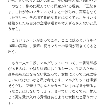
から。甘い恋うんぬんの前に、その日生きるためのパン
一つなく、惨めに死んでいく民衆がいる現実。「王妃さ
ま、これが今のフランスです」と告げられ、言葉をなく
したマリー。その場で劇的な変化はなくても、そういう
経験をしたら自分の立場や運命を考えざるをえないと思
うから。
こういうシーンがあってこそ、ここに残るというルイ
16世の言葉に、素直に従うマリーの場面が活きてくると
思う。
もう一人の主役、マルグリットについて。一番違和感
があるのは、やはり娼婦におちるシーン。生活のために
身を売らねばならない状況って、女性にとっては死に等
しいのではないかと私は考えます。マルグリットは潔癖
そうだし、花売りでなんとか食べていければ身を売るよ
うなことはしないでしょう。食べていけなくても、甘ん
じて死を受け入れる覚悟はあるような女性だと思うので
す。