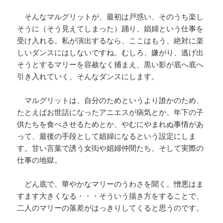
そんなマルグリットが、最初は戸惑い、そのうち楽し
そうに（そう見えてしまった）踊り、娼婦という仕事を
受け入れる。私が演出するなら、ここはもう、絶対に楽
しいダンスにはしないですね。むしろ、嫌がり、逃げ出
そうとするマリーを容赦なく捕まえ、黒い影が底へ底へ
引き入れていく、そんなダンスにします。
マルグリットは、自分のためというより誰かのため、
たとえばお世話になったアニエスが病気とか、年下の子
供たちを食べさせるためとか、やむにやまれぬ事情があ
って、最後の手段として娼婦になるという設定にしま
す。甘い言葉で誘う女衒や娼婦仲間たち、そして実際の
仕事の地獄。
どん底で、華やかなマリーのうわさを聞く。憎悪はま
すます大きくなる・・・そういう描き方をすることで、
二人のマリーの落差がはっきりしてくると思うのです。