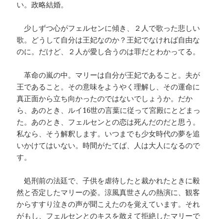
い。政略結婚。
少しずつ心がフェルセンに傾き、２人で歌った悲しい
歌。どうして自分は王妃なのか？王妃でなければ自由な
のに。だけど、２人が愛し合うのは罪だとわかってる。
革命の嵐の中。マリーは自分が王妃であること。夫が
王であること。その意味をようやく理解し、その運命に
真正面から立ち向かったのではないでしょうか。だか
ら、あのとき、ルイ16世の言葉に従って宮殿にとどまっ
た。あのとき、フェルセンとの恋は死んだのだと思う。
私なら、そう解釈します。いつまでも少女時代の夢を追
いかけてはいない。時間がたてば、人は大人になるので
す。
処刑前の法廷で、子供を虐待したと裁かれたときに毅
然と否定したマリーの姿。涼風真世さんの熱演に、観客
からすすり泣きの声が聞こえたのを覚えています。それ
がもし、フェルセンとのキスを敢えて拒絶したマリーで