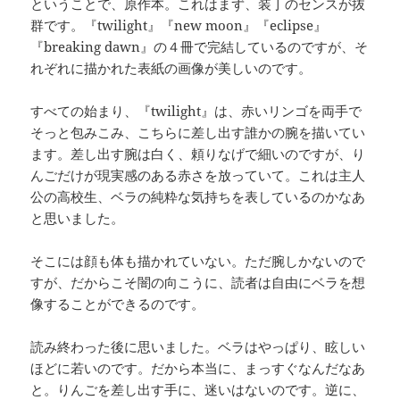
ということで、原作本。これはまず、装丁のセンスが抜
群です。『twilight』『new moon』『eclipse』
『breaking dawn』の４冊で完結しているのですが、そ
れぞれに描かれた表紙の画像が美しいのです。
すべての始まり、『twilight』は、赤いリンゴを両手で
そっと包みこみ、こちらに差し出す誰かの腕を描いてい
ます。差し出す腕は白く、頼りなげで細いのですが、り
んごだけが現実感のある赤さを放っていて。これは主人
公の高校生、ベラの純粋な気持ちを表しているのかなあ
と思いました。
そこには顔も体も描かれていない。ただ腕しかないので
すが、だからこそ闇の向こうに、読者は自由にベラを想
像することができるのです。
読み終わった後に思いました。ベラはやっぱり、眩しい
ほどに若いのです。だから本当に、まっすぐなんだなあ
と。りんごを差し出す手に、迷いはないのです。逆に、