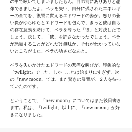
の中で呟いてしまいましたもん。目の前にありありと想
像できましたよ。ベラを失い、自分に残されたエネルギ
ーの全てを、復讐に変えるエドワードの姿が。怒りの蒼
い炎がゆらゆらとエドワードを包んで、きっと彼は自ら
の存在意義を賭けて、ベラを奪った「彼」と対決したで
しょう。決して、「彼」を許さなかったでしょう。ベラ
が懇願することがどれだけ無駄か、それがわかっていな
いところがまた、ベラの幼さだなあと。
ベラを失いかけたエドワードの悲痛な叫びが、印象的な
『twilight』でした。しかしこれは始まりにすぎず、次
の『new moon』では、また驚きの展開が、２人を待っ
ていたのです。
ということで、『new moon』についてはまた後日書き
ます。私は、『twilight』以上に、『new moon』が好
きになりました。