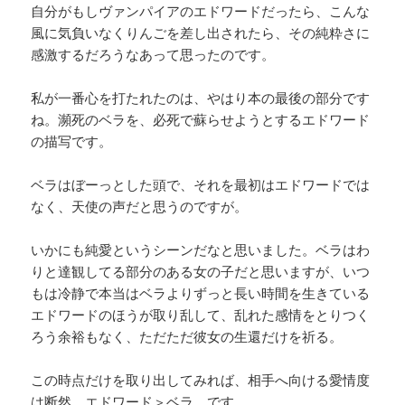
自分がもしヴァンパイアのエドワードだったら、こんな
風に気負いなくりんごを差し出されたら、その純粋さに
感激するだろうなあって思ったのです。
私が一番心を打たれたのは、やはり本の最後の部分です
ね。瀕死のベラを、必死で蘇らせようとするエドワード
の描写です。
ベラはぼーっとした頭で、それを最初はエドワードでは
なく、天使の声だと思うのですが。
いかにも純愛というシーンだなと思いました。ベラはわ
りと達観してる部分のある女の子だと思いますが、いつ
もは冷静で本当はベラよりずっと長い時間を生きている
エドワードのほうが取り乱して、乱れた感情をとりつく
ろう余裕もなく、ただただ彼女の生還だけを祈る。
この時点だけを取り出してみれば、相手へ向ける愛情度
は断然、エドワード＞ベラ です。