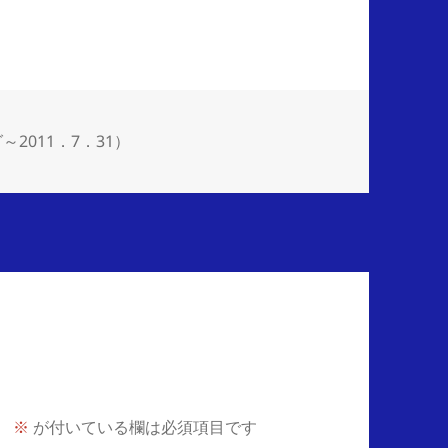
～2011．7．31）
。
※
が付いている欄は必須項目です