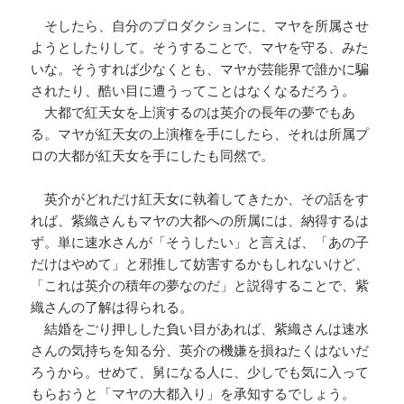
そしたら、自分のプロダクションに、マヤを所属させ
ようとしたりして。そうすることで、マヤを守る、みた
いな。そうすれば少なくとも、マヤが芸能界で誰かに騙
されたり、酷い目に遭うってことはなくなるだろう。
大都で紅天女を上演するのは英介の長年の夢でもあ
る。マヤが紅天女の上演権を手にしたら、それは所属プ
ロの大都が紅天女を手にしたも同然で。
英介がどれだけ紅天女に執着してきたか、その話をす
れば、紫織さんもマヤの大都への所属には、納得するは
ず。単に速水さんが「そうしたい」と言えば、「あの子
だけはやめて」と邪推して妨害するかもしれないけど、
「これは英介の積年の夢なのだ」と説得することで、紫
織さんの了解は得られる。
結婚をごり押しした負い目があれば、紫織さんは速水
さんの気持ちを知る分、英介の機嫌を損ねたくはないだ
ろうから。せめて、舅になる人に、少しでも気に入って
もらおうと「マヤの大都入り」を承知するでしょう。