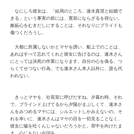
なにしろ彼女は、「結局のところ、速水真澄と結婚で
きる」という事実の前には、寛容にならざるを得ない。
嫉妬心をむきだしにすることは、それなりにプライドも
傷つくだろうし。
大都に所属しないかとマヤを誘い、船上でのことは、
あれはすべて忘れてくれと彼女に告げるのは、速水さん
にとっては決死の作業になります。自分の心を偽る、つ
らくてせつない行為。でも速水さん本人以外に、誰も代
われない。
きっとマヤを、社長室に呼びだすね。夕暮れ時。それ
で、ブラインド上げてるから夕陽がまぶしくて、速水さ
んをみつめるマヤには、シルエットしかみえないの。そ
れを幸いに、速水さんはマヤの目を一切見ることなく、
彼女に嘘を吐くんじゃないだろうかと。背中を向けたま
ま、心にもない台詞を。