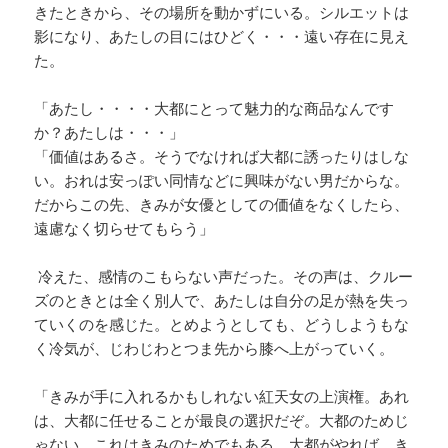
きたときから、その場所を動かずにいる。シルエットは
影になり、あたしの目にはひどく・・・遠い存在に見え
た。
「あたし・・・・大都にとって魅力的な商品なんです
か？あたしは・・・」
「価値はあるさ。そうでなければ大都に誘ったりはしな
い。おれは安っぽい同情などに興味がない男だからな。
だからこの先、きみが女優としての価値をなくしたら、
遠慮なく切らせてもらう」
冷えた、感情のこもらない声だった。その声は、クルー
ズのときとは全く別人で、あたしは自分の足が熱を失っ
ていくのを感じた。とめようとしても、どうしようもな
く冷気が、じわじわとつま先から膝へ上がっていく。
「きみが手に入れるかもしれない紅天女の上演権。あれ
は、大都に任せることが最良の選択だぞ。大都のためじ
ゃない。これはきみのためでもある。大都がやれば、き