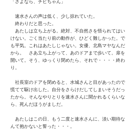
「さよなら、チビちゃん」
速水さんの声は低く、少し掠れていた。
終わりだと思った。
あたしは立ち上がる。絶対、不自然さを悟られてはい
けない。ごく当たり前の動作が、ひどく難しかった。で
も平気。これはあたしじゃない。女優、北島マヤなんだ
から。 さあ立ち上がって、あのドアまで歩いて。扉を
開いて。そう、ゆっくり閉めたら、それで・・・・終わ
り。
社長室のドアを閉めると、水城さんと目があったので
慌てて駆け出した。自分をさらけだしてしまいそうだっ
たから。そんなやりとりを速水さんに聞かれるくらいな
ら、死んだほうがましだ。
あたしはこの日、もう二度と速水さんに、淡い期待な
んて抱かないと誓った・・・。