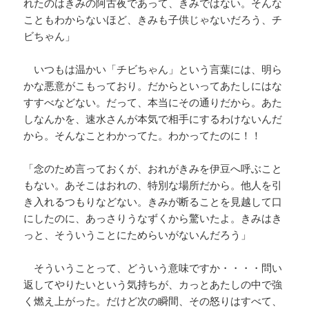
れたのはきみの阿古夜であって、きみではない。そんな
こともわからないほど、きみも子供じゃないだろう、チ
ビちゃん」
いつもは温かい「チビちゃん」という言葉には、明ら
かな悪意がこもっており。だからといってあたしにはな
すすべなどない。だって、本当にその通りだから。あた
しなんかを、速水さんが本気で相手にするわけないんだ
から。そんなことわかってた。わかってたのに！！
「念のため言っておくが、おれがきみを伊豆へ呼ぶこと
もない。あそこはおれの、特別な場所だから。他人を引
き入れるつもりなどない。きみが断ることを見越して口
にしたのに、あっさりうなずくから驚いたよ。きみはき
っと、そういうことにためらいがないんだろう」
そういうことって、どういう意味ですか・・・・問い
返してやりたいという気持ちが、カっとあたしの中で強
く燃え上がった。だけど次の瞬間、その怒りはすべて、