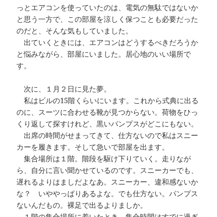
っとエアコンを使っていたのは、電気の無駄ではないか
と思う一方で、この部屋を涼しく保つことも必要だった
のだと、そんな気もしていました。
出ていくときには、エアコンはどうするべきだろうか
と悩みながら、部屋にいました。居心地のいい場所で
す。
次に、１月２日に見た夢。
私はビルの15階くらいにいます。これから式典に出る
のに、スーツに合わせる靴が見つからない。荷物をひっ
くり返して探すけれど、黒いパンプスがどこにもない。
出席の時間がせまってきて、仕方ないので私はスニー
カーを履きます。そして急いで部屋を出ます。
集合場所は１階。階段を駆け下りていく。走りなが
ら、自分に言い聞かせているのです。スニーカーでも、
遅れるよりはましだよなあ。スニーカー、違和感ないか
な？ いややっぱりあるよな。でも仕方ない。パンプス
ないんだもの。裸足で出るよりましか。
１階の集合場所に着いたとき、集合時間はすでに過ぎ