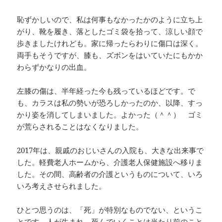
恥ずかしいので、私は何事もなかったかのように立ち上
がり、靴を履き、落としたゴミ袋を拾って、涼しい顔で
歩きましたけれども。家に帰ったらわりに傷口は深く。
両手もそうですが、膝も、ズボンをはいていたにもかか
わらずかなりの出血。
左膝の傷は、半年経った今も残っているほどです。で
も、カラスは私の勢いが恐ろしかったのか、以降、すっ
かり姿を消してしまいました。よかった（＾＾） ゴミ
が荒らされることはなくなりました。
2017年は、親戚のおじいさんの入院も、大きな出来事で
した。軽費老人ホームから、介護老人保健施設へ移りま
した。その間、高齢者の介護というものについて、いろ
いろ考えさせられました。
ひとつ思うのは、「死」が特別なものでない、というこ
とです。人が生まれ、死んでいくことは当たり前のこと