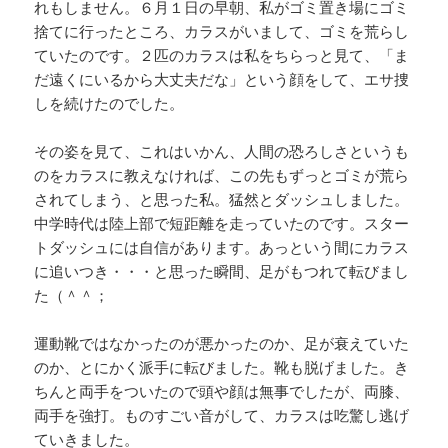
れもしません。６月１日の早朝、私がゴミ置き場にゴミ
捨てに行ったところ、カラスがいまして、ゴミを荒らし
ていたのです。２匹のカラスは私をちらっと見て、「ま
だ遠くにいるから大丈夫だな」という顔をして、エサ捜
しを続けたのでした。
その姿を見て、これはいかん、人間の恐ろしさというも
のをカラスに教えなければ、この先もずっとゴミが荒ら
されてしまう、と思った私。猛然とダッシュしました。
中学時代は陸上部で短距離を走っていたのです。スター
トダッシュには自信があります。あっという間にカラス
に追いつき・・・と思った瞬間、足がもつれて転びまし
た（＾＾；
運動靴ではなかったのが悪かったのか、足が衰えていた
のか、とにかく派手に転びました。靴も脱げました。き
ちんと両手をついたので頭や顔は無事でしたが、両膝、
両手を強打。ものすごい音がして、カラスは吃驚し逃げ
ていきました。