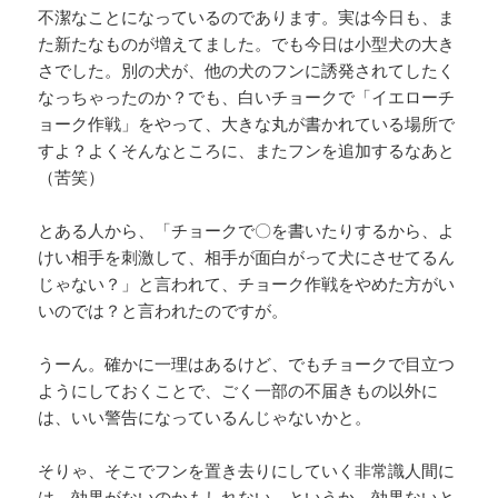
不潔なことになっているのであります。実は今日も、ま
た新たなものが増えてました。でも今日は小型犬の大き
さでした。別の犬が、他の犬のフンに誘発されてしたく
なっちゃったのか？でも、白いチョークで「イエローチ
ョーク作戦」をやって、大きな丸が書かれている場所で
すよ？よくそんなところに、またフンを追加するなあと
（苦笑）
とある人から、「チョークで〇を書いたりするから、よ
けい相手を刺激して、相手が面白がって犬にさせてるん
じゃない？」と言われて、チョーク作戦をやめた方がい
いのでは？と言われたのですが。
うーん。確かに一理はあるけど、でもチョークで目立つ
ようにしておくことで、ごく一部の不届きもの以外に
は、いい警告になっているんじゃないかと。
そりゃ、そこでフンを置き去りにしていく非常識人間に
は、効果がないのかもしれない。というか、効果ないと