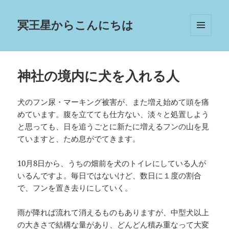
冥王星からこんにちは
メニュ
ーとウ
ィジェ
ット
神社の境内に犬を入れる人
犬のフン尿・マーキング被害が、また増え始めて頭を痛
めています。腹を立てても仕方ない、淡々と処置しよう
と思っても、日を追うごとに新たに増えるフンの山を見
ていますと、ため息がでてきます。
10月8日から、うちの畑前を犬のトイレにしている人が
いるんですよ。毎日ではないけど、数日に１度の割合
で、フンを置き去りにしていく。
雨が降れば流れて消えるものもありますが、中型犬以上
の大きさで結構な量があり、どんどん積み重なって大変