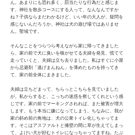
ん。あまりにも恐れ多く、罰当たりな行為だと感じま
す。神社を散歩コースにする人って、なんなんですか
ね？子供ならまだわかるけど、いい年の大人が、疑問を
感じないんだろうか。神社は犬の遊び場ではありませ
ん。聖域です。
そんなことをつらつら考えながら家に帰ってきました
ら、家の前で犬に臭いを嗅がせてる夫婦を発見、慌てて
走っていくと、夫婦は立ち去りました。私はすぐに小屋
から忌避剤「逃げまんねん」を薄めたものを持ってき
て、家の前全体にまきました。
夫婦は立ちどまって、ちらっとこちらを見ていました
が。私からすると、こっちの迷惑を察してくれという感
じです。家の前でマーキングされれば、また被害が増大
します。もう本当に嫌になってしまう。ちなみに、我が
家の斜め前の角地は、犬の公衆トイレ化しちゃってま
す。そこはアスファルトと擁壁の間に草が生えてしまっ
て、よけい犬が好むトイレになっちゃってますね。たぶ