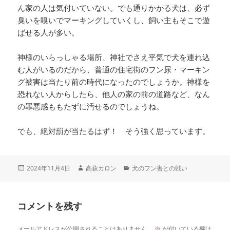
ん家の人は気付いていない。でも通りかかる犬は、必ず
臭いを嗅いでマーキングしていくし、飼い主もそこで遊
ばせる人が多い。
神様のいらっしゃる場所、神社でさえ平気で犬を連れ込
む人がいるのだから、普通の住宅街のフン尿・マーキン
グ被害は当たり前の時代になったのでしょうか。神様を
恐れない人からしたら、他人の家の前の道路など、なん
の罪悪感ももたずに汚せるのでしょうね。
でも、絶対罰が当たるはず！ そう強く思っています。
2024年11月4日
高萩カロン
犬のフン害との戦い
コメントを残す
メールアドレスが公開されることはありません。
※
が付いている欄は