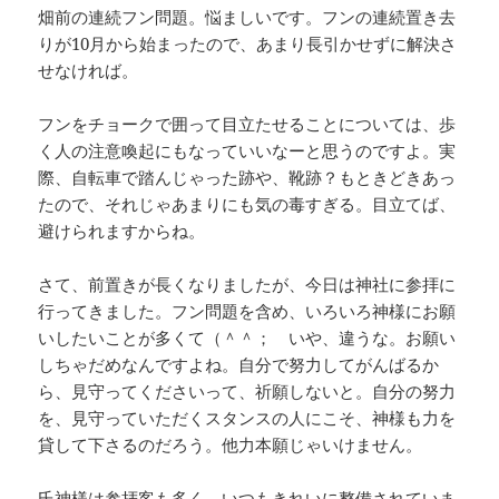
畑前の連続フン問題。悩ましいです。フンの連続置き去
りが10月から始まったので、あまり長引かせずに解決さ
せなければ。
フンをチョークで囲って目立たせることについては、歩
く人の注意喚起にもなっていいなーと思うのですよ。実
際、自転車で踏んじゃった跡や、靴跡？もときどきあっ
たので、それじゃあまりにも気の毒すぎる。目立てば、
避けられますからね。
さて、前置きが長くなりましたが、今日は神社に参拝に
行ってきました。フン問題を含め、いろいろ神様にお願
いしたいことが多くて（＾＾； いや、違うな。お願い
しちゃだめなんですよね。自分で努力してがんばるか
ら、見守ってくださいって、祈願しないと。自分の努力
を、見守っていただくスタンスの人にこそ、神様も力を
貸して下さるのだろう。他力本願じゃいけません。
氏神様は参拝客も多く、いつもきれいに整備されていま