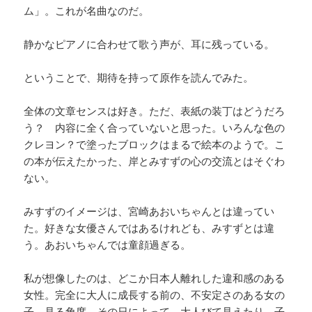
ム」。これが名曲なのだ。
静かなピアノに合わせて歌う声が、耳に残っている。
ということで、期待を持って原作を読んでみた。
全体の文章センスは好き。ただ、表紙の装丁はどうだろ
う？ 内容に全く合っていないと思った。いろんな色の
クレヨン？で塗ったブロックはまるで絵本のようで。こ
の本が伝えたかった、岸とみすずの心の交流とはそぐわ
ない。
みすずのイメージは、宮崎あおいちゃんとは違ってい
た。好きな女優さんではあるけれども、みすずとは違
う。あおいちゃんでは童顔過ぎる。
私が想像したのは、どこか日本人離れした違和感のある
女性。完全に大人に成長する前の、不安定さのある女の
子。見る角度、その日によって、大人びて見えたり、子