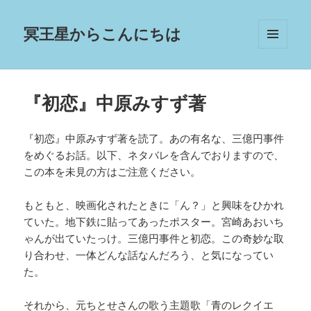
冥王星からこんにちは
メニュ
ーとウ
ィジェ
ット
『初恋』中原みすず著
『初恋』中原みすず著を読了。あの有名な、三億円事件
をめぐるお話。以下、ネタバレを含んでおりますので、
この本を未見の方はご注意ください。
もともと、映画化されたときに「ん？」と興味をひかれ
ていた。地下鉄に貼ってあったポスター。宮崎あおいち
ゃんが出ていたっけ。三億円事件と初恋。この奇妙な取
り合わせ、一体どんな話なんだろう、と気になってい
た。
それから、元ちとせさんの歌う主題歌「青のレクイエ