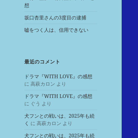
想
坂口杏里さんの3度目の逮捕
嘘をつく人は、信用できない
最近のコメント
ドラマ『WITH LOVE』の感想
に
高萩カロン
より
ドラマ『WITH LOVE』の感想
に
ぐう
より
犬フンとの戦いは、2025年も続
く
に
高萩カロン
より
犬フンとの戦いは、2025年も続