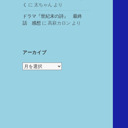
く
に
太ちゃん
より
ドラマ『世紀末の詩』 最終
話 感想
に
高萩カロン
より
アーカイブ