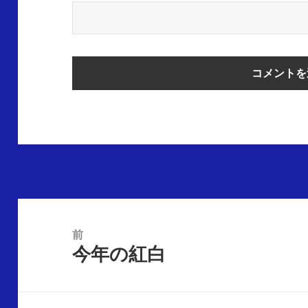
前
今年の紅白