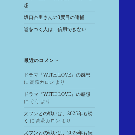
想
坂口杏里さんの3度目の逮捕
嘘をつく人は、信用できない
最近のコメント
ドラマ『WITH LOVE』の感想
に
高萩カロン
より
ドラマ『WITH LOVE』の感想
に
ぐう
より
犬フンとの戦いは、2025年も続
く
に
高萩カロン
より
犬フンとの戦いは、2025年も続