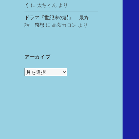
く
に
太ちゃん
より
ドラマ『世紀末の詩』 最終
話 感想
に
高萩カロン
より
アーカイブ