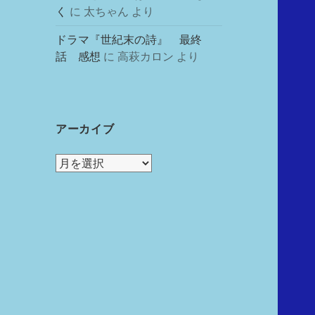
く
に
太ちゃん
より
ドラマ『世紀末の詩』 最終
話 感想
に
高萩カロン
より
アーカイブ