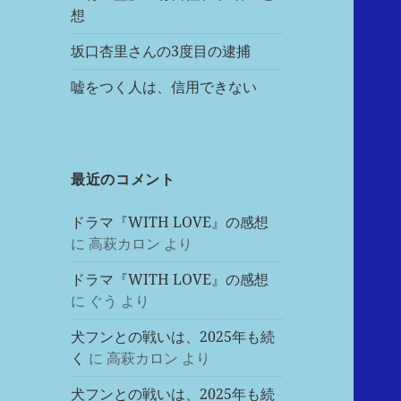
想
坂口杏里さんの3度目の逮捕
嘘をつく人は、信用できない
最近のコメント
ドラマ『WITH LOVE』の感想
に
高萩カロン
より
ドラマ『WITH LOVE』の感想
に
ぐう
より
犬フンとの戦いは、2025年も続
く
に
高萩カロン
より
犬フンとの戦いは、2025年も続