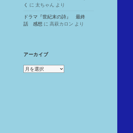
く
に
太ちゃん
より
ドラマ『世紀末の詩』 最終
話 感想
に
高萩カロン
より
アーカイブ