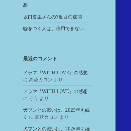
想
坂口杏里さんの3度目の逮捕
嘘をつく人は、信用できない
最近のコメント
ドラマ『WITH LOVE』の感想
に
高萩カロン
より
ドラマ『WITH LOVE』の感想
に
ぐう
より
犬フンとの戦いは、2025年も続
く
に
高萩カロン
より
犬フンとの戦いは、2025年も続