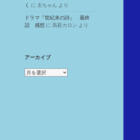
く
に
太ちゃん
より
ドラマ『世紀末の詩』 最終
話 感想
に
高萩カロン
より
アーカイブ