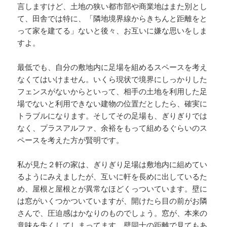
言しますけど、土地の狭い都市部や商業地はまた別とし
て、田舎では特に、「隣地境界線からきちんと距離をと
って家を建てる」ないと後々、お互いに嫌な思いをしま
すよ。
最低でも、自分の敷地内に足場を組めるスペースを考え
なくてはいけません。いくら現状で境界にしっかりした
フェンスがないからといって、相手の土地を利用した足
場でないと利用できない建物の位置だとしたら、確実に
トラブルになります。そしてその足場も、ぎりぎりでは
なく、プラスアルファ、余裕をもって組めるぐらいのス
ペースを考えた方が賢明です。
私が見た２軒の家は、ぎりぎり足場は敷地内に組めてい
るようにみえましたが、互いに軒を長めに出しているた
め、屋根と屋根とが異常なほどくっついています。壁に
は窓がいくつかついていますが、開けたら目の前がお隣
さんで、圧迫感はかなりのものでしょう。窓が、本来の
意味を失くしてしまってます。壁同士の距離で見てもあ