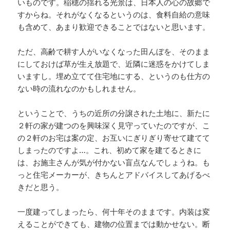
いものです。稲穂の揺れる光景は、日本人の心の故郷で
すからね。それがなくなるというのは、食料自給の意味
も含めて、あまり歓迎できることではないと思います。
ただ、高齢で耕す人がいなくなった田んぼを、そのまま
にしておけば草が生え放題で、近隣に迷惑をかけてしま
いますし。埋め立てて住宅地にする、というのも仕方の
ない時の流れなのかもしれません。
ということで、うちの近所の分譲された土地に、新たに
２軒の家が建つのを興味深く見守っていたのですが、こ
の２軒のお宅は案の定、お互いにぎりぎり寄せて建てて
しまったのですよ…。これ、初めて家を建てるときに
は、お施主さんが気が付かない盲点なんでしょうね。も
っと住宅メーカーが、きちんとアドバイスしてあげるべ
きだと思う。
一度建ってしまったら、何十年そのままです。内装は変
えることができても、建物の位置までは動かせない。断