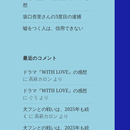
想
坂口杏里さんの3度目の逮捕
嘘をつく人は、信用できない
最近のコメント
ドラマ『WITH LOVE』の感想
に
高萩カロン
より
ドラマ『WITH LOVE』の感想
に
ぐう
より
犬フンとの戦いは、2025年も続
く
に
高萩カロン
より
犬フンとの戦いは、2025年も続