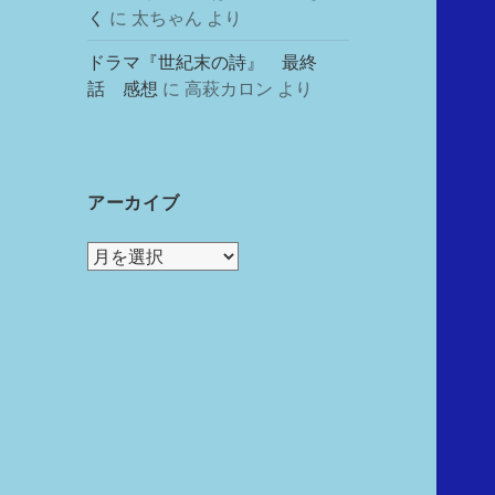
く
に
太ちゃん
より
ドラマ『世紀末の詩』 最終
話 感想
に
高萩カロン
より
アーカイブ