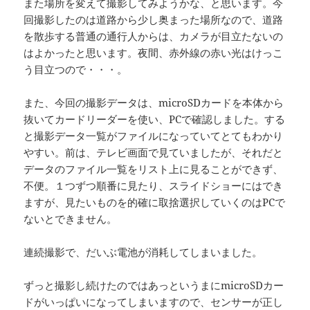
また場所を変えて撮影してみようかな、と思います。今
回撮影したのは道路から少し奥まった場所なので、道路
を散歩する普通の通行人からは、カメラが目立たないの
はよかったと思います。夜間、赤外線の赤い光はけっこ
う目立つので・・・。
また、今回の撮影データは、microSDカードを本体から
抜いてカードリーダーを使い、PCで確認しました。する
と撮影データ一覧がファイルになっていてとてもわかり
やすい。前は、テレビ画面で見ていましたが、それだと
データのファイル一覧をリスト上に見ることができず、
不便。１つずつ順番に見たり、スライドショーにはでき
ますが、見たいものを的確に取捨選択していくのはPCで
ないとできません。
連続撮影で、だいぶ電池が消耗してしまいました。
ずっと撮影し続けたのではあっというまにmicroSDカー
ドがいっぱいになってしまいますので、センサーが正し