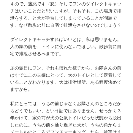
すので、迷惑です（怒）そしてフンのダイレクトキャッ
チはいいことだと思いますが、そもそも、この場所で排
泄をする、と犬が学習してしまっていることが問題で
す。なぜ散歩の前に自宅で排泄をさせないのでしょう？
ダイレクトキャッチすればいいとは、私は思いません。
人の家の前を、トイレに使わないでほしい。散歩前に自
宅で排泄させるべきです。
尿の翌日にフン、それも慣れた様子から、お隣さんの前
はすでにこの夫婦にとって、犬のトイレとして定着して
いることがわかります。犬は排泄場所、ある程度決めて
ますから。
私にとっては、うちの前じゃなくお隣さんのところだか
らどうでもいい、という話ではありません。せっかく３
年かけて、家の前が犬の公衆トイレだった状態から脱出
したのに。うちの前を通り過ぎた犬が、うちの角から１
メートルのところでフン尿マーキングしたら、被害はま