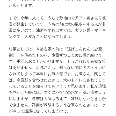
た広がります。
すでに今年に入って、うちは敷地内で犬フン置き去り被
害が発生しています。うちの前は犬の散歩をする人が非
常に多いので、油断をすればすぐに、犬フン尿・マーキ
ングで、大変なことになってしまう。
対策としては、今後も家の前は「逃げまんねん（忌避
剤）」を薄めたものを、少量ずつこまめに撒き続けま
す。手間もお金もかかりますが、もうこれしか有効な策
はありません。お隣さんも、知らない間に犬のトイレに
されてしまって本当にお気の毒です。お隣さんに関して
は、今度顔を合わせたときに、犬のトイレにされてしま
っていることを知らせてあげようと思います。私が現場
を見かけた時には、すぐにバケツの水で、洗い流すよう
にしますが、冬季は天気も考えて、凍結しないときしか
できません。路面が凍結するような寒さのときには、水
が凍って迷惑になってしまうので。