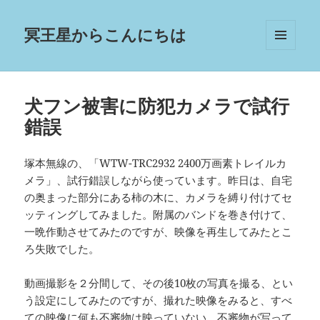
冥王星からこんにちは
メニュ
ーとウ
ィジェ
ット
犬フン被害に防犯カメラで試行
錯誤
塚本無線の、「WTW-TRC2932 2400万画素トレイルカ
メラ」、試行錯誤しながら使っています。昨日は、自宅
の奥まった部分にある柿の木に、カメラを縛り付けてセ
ッティングしてみました。附属のバンドを巻き付けて、
一晩作動させてみたのですが、映像を再生してみたとこ
ろ失敗でした。
動画撮影を２分間して、その後10枚の写真を撮る、とい
う設定にしてみたのですが、撮れた映像をみると、すべ
ての映像に何も不審物は映っていない。不審物が写って