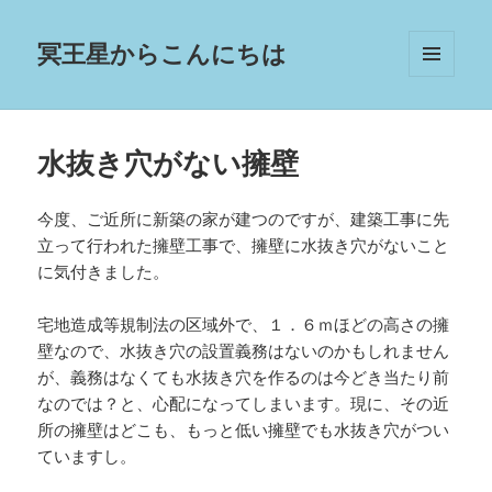
冥王星からこんにちは
メニュ
ーとウ
ィジェ
ット
水抜き穴がない擁壁
今度、ご近所に新築の家が建つのですが、建築工事に先
立って行われた擁壁工事で、擁壁に水抜き穴がないこと
に気付きました。
宅地造成等規制法の区域外で、１．６ｍほどの高さの擁
壁なので、水抜き穴の設置義務はないのかもしれません
が、義務はなくても水抜き穴を作るのは今どき当たり前
なのでは？と、心配になってしまいます。現に、その近
所の擁壁はどこも、もっと低い擁壁でも水抜き穴がつい
ていますし。