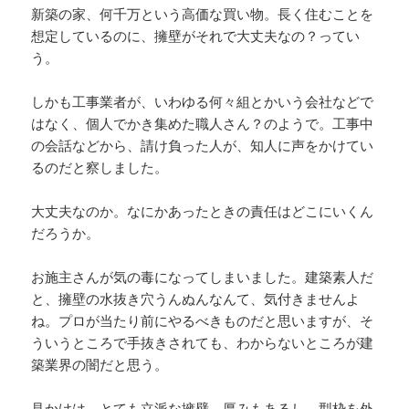
新築の家、何千万という高価な買い物。長く住むことを
想定しているのに、擁壁がそれで大丈夫なの？ってい
う。
しかも工事業者が、いわゆる何々組とかいう会社などで
はなく、個人でかき集めた職人さん？のようで。工事中
の会話などから、請け負った人が、知人に声をかけてい
るのだと察しました。
大丈夫なのか。なにかあったときの責任はどこにいくん
だろうか。
お施主さんが気の毒になってしまいました。建築素人だ
と、擁壁の水抜き穴うんぬんなんて、気付きませんよ
ね。プロが当たり前にやるべきものだと思いますが、そ
ういうところで手抜きされても、わからないところが建
築業界の闇だと思う。
見かけは、とても立派な擁壁。厚みもあるし、型枠を外